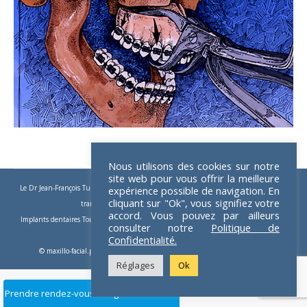
Nous utilisons des cookies sur notre
site web pour vous offrir la meilleure
Le Dr Jean-François Tulasne
-
Implants dentaires
-
Implants zygomatiques
-
Implants
expérience possible de navigation. En
cliquant sur "Ok", vous signifiez votre
trans-zygomatiques
-
Implants dentaires Paris
accord. Vous pouvez par ailleurs
Implants dentaires Toulouse
-
Implants Paris
-
Chirurgie pré-implantaire
-
Apnée du
consulter notre
Politique de
sommeil
-
Chirurgie orthognatique
Confidentialité.
© maxillo-facial.pro 2026 - Crédits :
Dom Guillemet webmaster freelance
Réglages
Ok
Prendre rendez-vous en ligne