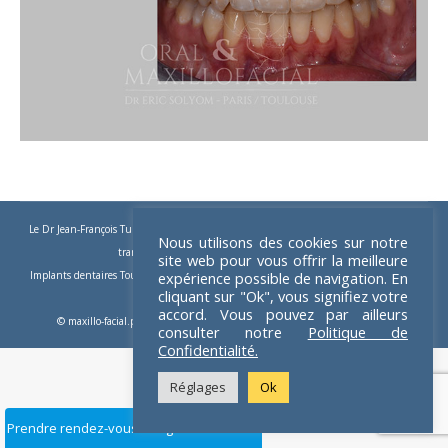
Le Dr Jean-François Tulasne
-
Implants dentaires
-
Implants zygomatiques
-
Implants
Nous utilisons des cookies sur notre
trans-zygomatiques
-
Implants dentaires Paris
site web pour vous offrir la meilleure
Implants dentaires Toulouse
expérience possible de navigation. En
-
Implants Paris
-
Chirurgie pré-implantaire
-
Apnée du
cliquant sur "Ok", vous signifiez votre
sommeil
-
Chirurgie orthognatique
accord. Vous pouvez par ailleurs
© maxillo-facial.pro 2026 - Crédits :
Dom Guillemet webmaster freelance
consulter notre
Politique de
Confidentialité.
Réglages
Ok
Prendre rendez-vous en ligne