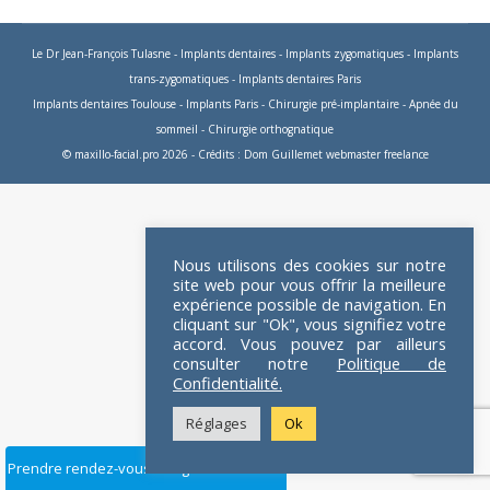
Le Dr Jean-François Tulasne
-
Implants dentaires
-
Implants zygomatiques
-
Implants
trans-zygomatiques
-
Implants dentaires Paris
Implants dentaires Toulouse
-
Implants Paris
-
Chirurgie pré-implantaire
-
Apnée du
sommeil
-
Chirurgie orthognatique
© maxillo-facial.pro 2026 - Crédits :
Dom Guillemet webmaster freelance
Nous utilisons des cookies sur notre
site web pour vous offrir la meilleure
expérience possible de navigation. En
cliquant sur "Ok", vous signifiez votre
accord. Vous pouvez par ailleurs
consulter notre
Politique de
Confidentialité.
Réglages
Ok
Prendre rendez-vous en ligne