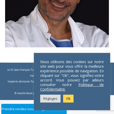
Nous utilisons des cookies sur notre
site web pour vous offrir la meilleure
Le Dr Jean-François Tulasne
-
Implants dentaires
-
Implants zygomatiques
-
Implants
expérience possible de navigation. En
cliquant sur "Ok", vous signifiez votre
trans-zygomatiques
-
Implants dentaires Paris
accord. Vous pouvez par ailleurs
Implants dentaires Toulouse
-
Implants Paris
-
Chirurgie pré-implantaire
-
Apnée du
consulter notre
Politique de
sommeil
-
Chirurgie orthognatique
Confidentialité.
© maxillo-facial.pro 2026 - Crédits :
Dom Guillemet webmaster freelance
Réglages
Ok
Prendre rendez-vous en ligne