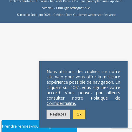
Implants dentaires Toulouse
-
Implants Paris
-
Chirurgie pré-implantaire
-
Apnée du
sommeil
-
Chirurgie orthognatique
© maxillo-facial.pro 2026 - Crédits :
Dom Guillemet webmaster freelance
Nous utilisons des cookies sur notre
site web pour vous offrir la meilleure
expérience possible de navigation. En
cliquant sur "Ok", vous signifiez votre
accord. Vous pouvez par ailleurs
consulter notre
Politique de
Confidentialité.
Réglages
Ok
Prendre rendez-vous en ligne