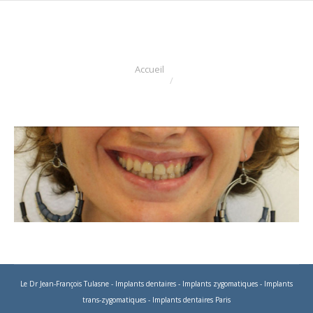
Vous êtes ici :
Accueil
Le Dr Jean-François Tulasne
-
Implants dentaires
-
Implants zygomatiques
-
Implants
trans-zygomatiques
-
Implants dentaires Paris