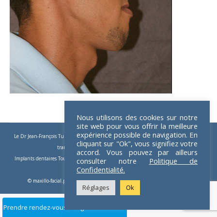
Nous utilisons des cookies sur notre
site web pour vous offrir la meilleure
expérience possible de navigation. En
Le Dr Jean-François Tulasne
-
Implants dentaires
-
Implants zygomatiques
-
Implants
cliquant sur "Ok", vous signifiez votre
trans-zygomatiques
-
Implants dentaires Paris
accord. Vous pouvez par ailleurs
Implants dentaires Toulouse
-
Implants Paris
-
Chirurgie pré-implantaire
-
Apnée du
consulter notre
Politique de
Confidentialité.
sommeil
-
Chirurgie orthognatique
© maxillo-facial.pro 2026 - Crédits :
Dom Guillemet webmaster freelance
Réglages
Ok
Prendre rendez-vous en ligne