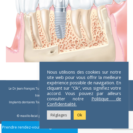
Nous utilisons des cookies sur notre
site web pour vous offrir la meilleure
expérience possible de navigation. En
cliquant sur "Ok", vous signifiez votre
Le Dr Jean-François Tulasne
-
Implants dentaires
-
Implants zygomatiques
-
Implants
accord. Vous pouvez par ailleurs
trans-zygomatiques
-
Implants dentaires Paris
consulter notre
Politique de
Implants dentaires Toulouse
-
Implants Paris
-
Chirurgie pré-implantaire
-
Apnée du
Confidentialité.
sommeil
-
Chirurgie orthognatique
Réglages
Ok
© maxillo-facial.pro 2026 - Crédits :
Dom Guillemet webmaster freelance
Prendre rendez-vous en ligne