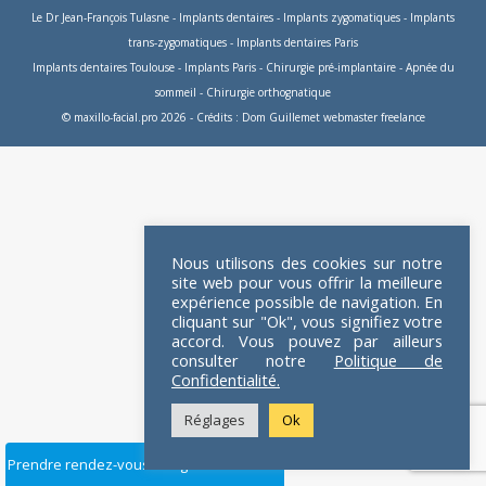
Le Dr Jean-François Tulasne
-
Implants dentaires
-
Implants zygomatiques
-
Implants
trans-zygomatiques
-
Implants dentaires Paris
Implants dentaires Toulouse
-
Implants Paris
-
Chirurgie pré-implantaire
-
Apnée du
sommeil
-
Chirurgie orthognatique
© maxillo-facial.pro 2026 - Crédits :
Dom Guillemet webmaster freelance
Nous utilisons des cookies sur notre
site web pour vous offrir la meilleure
expérience possible de navigation. En
cliquant sur "Ok", vous signifiez votre
accord. Vous pouvez par ailleurs
consulter notre
Politique de
Confidentialité.
Réglages
Ok
Prendre rendez-vous en ligne