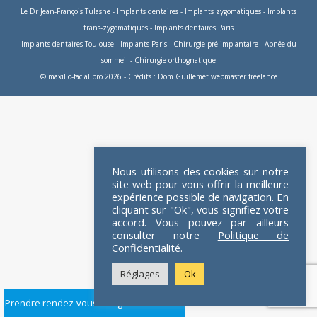
Le Dr Jean-François Tulasne
-
Implants dentaires
-
Implants zygomatiques
-
Implants
trans-zygomatiques
-
Implants dentaires Paris
Implants dentaires Toulouse
-
Implants Paris
-
Chirurgie pré-implantaire
-
Apnée du
sommeil
-
Chirurgie orthognatique
© maxillo-facial.pro 2026 - Crédits :
Dom Guillemet webmaster freelance
Nous utilisons des cookies sur notre
site web pour vous offrir la meilleure
expérience possible de navigation. En
cliquant sur "Ok", vous signifiez votre
accord. Vous pouvez par ailleurs
consulter notre
Politique de
Confidentialité.
Réglages
Ok
Prendre rendez-vous en ligne