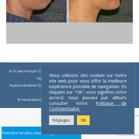
Le Dr Jean-François Tulasne
-
Implants dentaires
-
Implants zygomatiques
-
Implants
Nous utilisons des cookies sur notre
trans-zygomatiques
-
Implants dentaires Paris
site web pour vous offrir la meilleure
Implants dentaires Toulouse
expérience possible de navigation. En
-
Implants Paris
-
Chirurgie pré-implantaire
-
Apnée du
cliquant sur "Ok", vous signifiez votre
sommeil
-
Chirurgie orthognatique
accord. Vous pouvez par ailleurs
© maxillo-facial.pro 2026 - Crédits :
Dom Guillemet webmaster freelance
consulter notre
Politique de
Confidentialité.
Réglages
Ok
Prendre rendez-vous en ligne