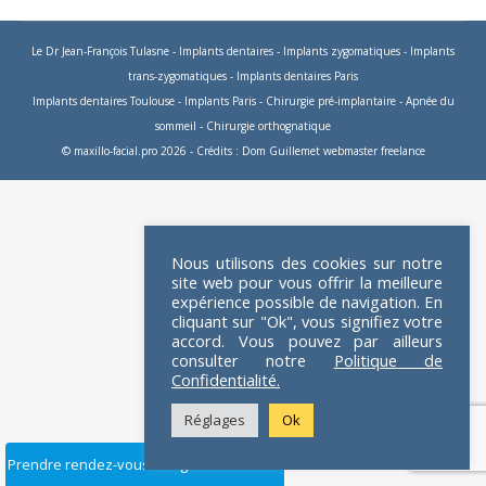
Le Dr Jean-François Tulasne
-
Implants dentaires
-
Implants zygomatiques
-
Implants
trans-zygomatiques
-
Implants dentaires Paris
Implants dentaires Toulouse
-
Implants Paris
-
Chirurgie pré-implantaire
-
Apnée du
sommeil
-
Chirurgie orthognatique
© maxillo-facial.pro 2026 - Crédits :
Dom Guillemet webmaster freelance
Nous utilisons des cookies sur notre
site web pour vous offrir la meilleure
expérience possible de navigation. En
cliquant sur "Ok", vous signifiez votre
accord. Vous pouvez par ailleurs
consulter notre
Politique de
Confidentialité.
Réglages
Ok
Prendre rendez-vous en ligne