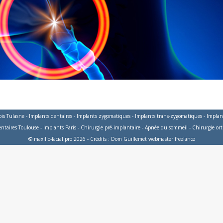
ois Tulasne
-
Implants dentaires
-
Implants zygomatiques
-
Implants trans-zygomatiques
-
Implant
entaires Toulouse
-
Implants Paris
-
Chirurgie pré-implantaire
-
Apnée du sommeil
-
Chirurgie or
© maxillo-facial.pro 2026 - Crédits :
Dom Guillemet webmaster freelance