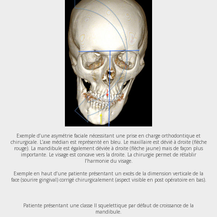
Exemple d’une asymétrie faciale nécessitant une prise en charge orthodontique et
chirurgicale. L’axe médian est représenté en bleu. Le maxillaire est dévié à droite (flèche
rouge). La mandibule est également déviée à droite (flèche jaune) mais de façon plus
importante. Le visage est concave vers la droite. La chirurgie permet de rétablir
l’harmonie du visage.
Exemple en haut d’une patiente présentant un excès de la dimension verticale de la
face (sourire gingival) corrigé chirurgicalement (aspect visible en post opératoire en bas).
Patiente présentant une classe II squelettique par défaut de croissance de la
mandibule.